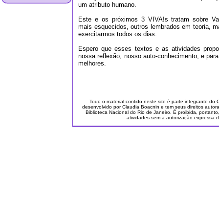
um atributo humano.
Este e os próximos 3 VIVA!s tratam sobre Va
mais esquecidos, outros lembrados em teoria, m
exercitarmos todos os dias.
Espero que esses textos e as atividades propo
nossa reflexão, nosso auto-conhecimento, e par
melhores.
Todo o material contido neste site é parte integrante do 
desenvolvido por Claudia Boacnin e tem seus direitos autora
Biblioteca Nacional do Rio de Janeiro. É proibida, portant
atividades sem a autorização expressa d