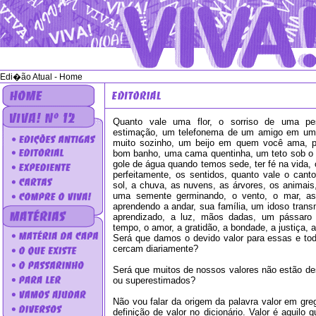
Edi�ão Atual - Home
Quanto vale uma flor, o sorriso de uma pe
estimação, um telefonema de um amigo em um 
muito sozinho, um beijo em quem você ama, p
bom banho, uma cama quentinha, um teto sob o 
gole de água quando temos sede, ter fé na vida,
perfeitamente, os sentidos, quanto vale o cant
sol, a chuva, as nuvens, as árvores, os animais
uma semente germinando, o vento, o mar, as 
aprendendo a andar, sua família, um idoso trans
aprendizado, a luz, mãos dadas, um pássaro 
tempo, o amor, a gratidão, a bondade, a justiça, 
Será que damos o devido valor para essas e to
cercam diariamente?
Será que muitos de nossos valores não estão d
ou superestimados?
Não vou falar da origem da palavra valor em gre
definição de valor no dicionário. Valor é aquilo 