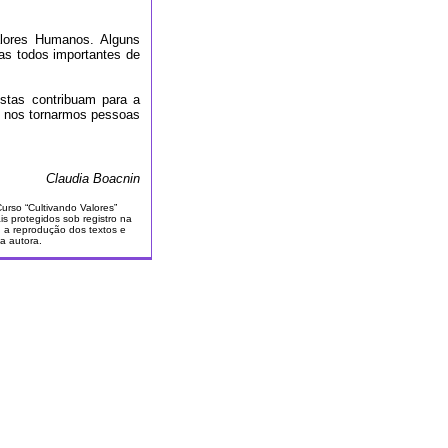
lores Humanos. Alguns
as todos importantes de
stas contribuam para a
a nos tornarmos pessoas
Claudia Boacnin
Curso “Cultivando Valores”
is protegidos sob registro na
o, a reprodução dos textos e
a autora.