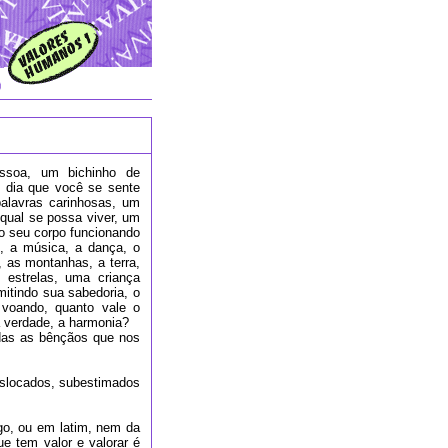
ssoa, um bichinho de
dia que você se sente
alavras carinhosas, um
qual se possa viver, um
 o seu corpo funcionando
o, a música, a dança, o
, as montanhas, a terra,
estrelas, uma criança
mitindo sua sabedoria, o
voando, quanto vale o
a verdade, a harmonia?
das as bênçãos que nos
eslocados, subestimados
go, ou em latim, nem da
que tem valor e valorar é